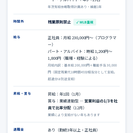
年次有給休暇取得計画あり・繰越1年
時間外
残業原則禁止
✓ WLB重視
給与
正社員：月給 230,000円〜（プログラマ
ー）
パート・アルバイト：時給 1,200円〜
1,800円（職種・経験による）
月給内訳：基本給 200,000円＋職能手当 30,000
円（固定残業代18時間45分相当分として支給。
超過分は別途支給）
昇給・賞与
昇給：年1回（1月）
賞与：業績連動型 ―
営業利益の1/3を社
員で比率分配
（12月）
業績により支給がない年もあります
退職金
あり（勤続3年以上・正社員）