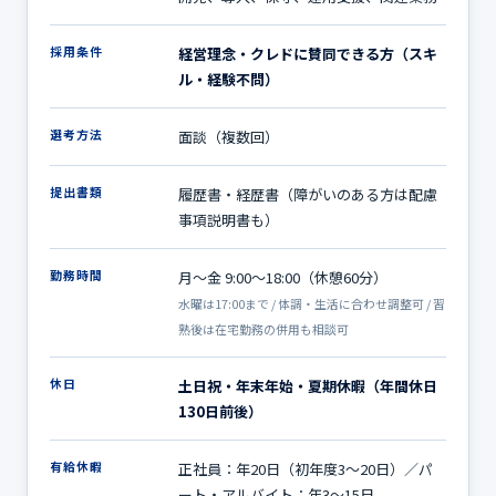
採用条件
経営理念・クレドに賛同できる方（スキ
ル・経験不問）
選考方法
面談（複数回）
提出書類
履歴書・経歴書（障がいのある方は配慮
事項説明書も）
勤務時間
月〜金 9:00〜18:00（休憩60分）
水曜は17:00まで / 体調・生活に合わせ調整可 / 習
熟後は在宅勤務の併用も相談可
休日
土日祝・年末年始・夏期休暇（年間休日
130日前後）
有給休暇
正社員：年20日（初年度3〜20日）／パ
ート・アルバイト：年3〜15日