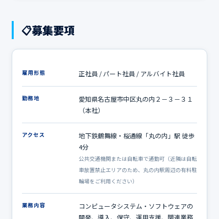
募集要項
📋
雇用形態
正社員 / パート社員 / アルバイト社員
勤務地
愛知県名古屋市中区丸の内２－３－３１
（本社）
アクセス
地下鉄鶴舞線・桜通線「丸の内」駅 徒歩
4分
公共交通機関または自転車で通勤可（近隣は自転
車放置禁止エリアのため、丸の内駅周辺の有料駐
輪場をご利用ください）
業務内容
コンピュータシステム・ソフトウェアの
開発、導入、保守、運用支援、関連業務